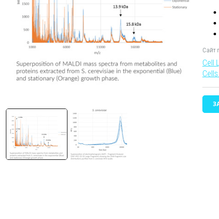
Сайт 
Cell 
Cell
З