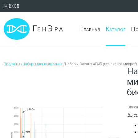
ВХОД
Главная
Каталог
По
Продукты
/
Наборы для выделения
/
Наборы Covaris AFA® для лизиса микробн
На
ми
би
Описа
Высо