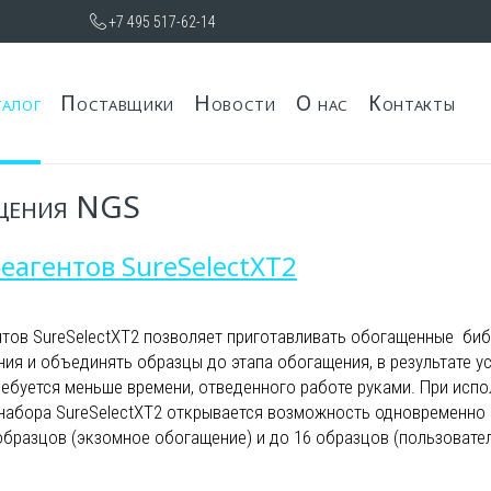
+7 495 517-62-14
талог
Поставщики
Новости
О нас
Контакты
ащения NGS
еагентов SureSelectXT2
нтов SureSelectXT2 позволяет приготавливать обогащенные биб
ия и объединять образцы до этапа обогащения, в результате у
ебуется меньше времени, отведенного работе руками. При исп
 набора SureSelectXT2 открывается возможность одновременно
образцов (экзомное обогащение) и до 16 образцов (пользовате