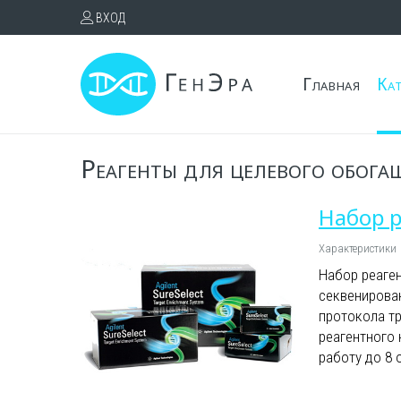
ВХОД
Главная
Ка
Реагенты для целевого обог
Набор р
Характеристики
Набор реаге
секвенирован
протокола тр
реагентного
работу до 8 
панели).