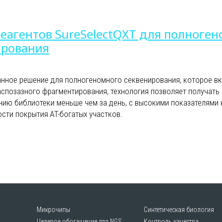
еагентов SureSelectQXT для полноге
ирования
нное решение для полногеномного секвенирования, которое в
аспозазного фрагментирования, технология позволяет получать
нию библиотеки меньше чем за день, с высокими показателями 
сти покрытия AT-богатых участков.
Микрочипы
Синтетическая биология
Целевое обогащение для NGS
Контроль качества