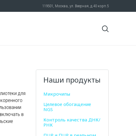
119501, Москва, ул. Веерная, д.40 корп.5
Наши продукты
лиотеки для
Микрочипы
скоренного
Целевое обогащение
ользовании
NGS
 включать в
Контроль качества ДНК/
льские
РНК
ПЦР и ПЦР в реальном