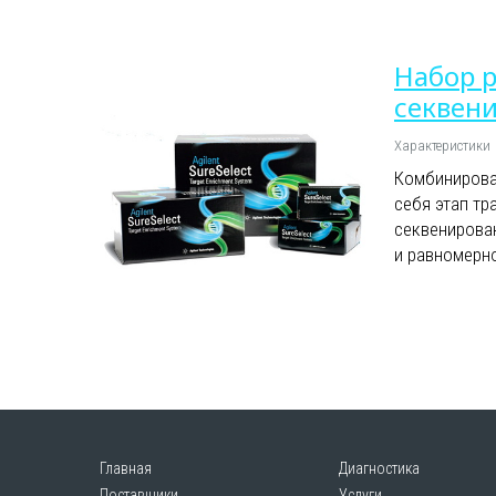
Набор р
секвен
Характеристики
Комбинирова
себя этап тр
секвенирова
и равномерно
Главная
Диагностика
Поставщики
Услуги