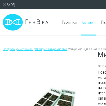
ВХОД
Главная
Каталог
По
Продукты
/
Микрочипы
/
Слайды с микрочипами
/
Микрочипы для анализа м
Ми
Описа
Ново
мето
высо
чипо
иссл
орга
мече