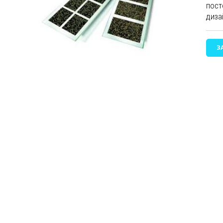
пост
диза
З