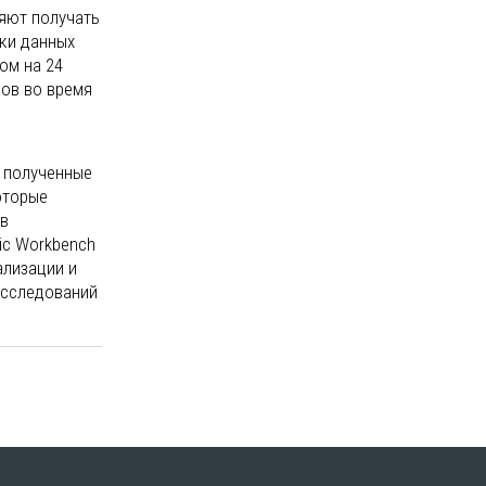
ляют получать
ки данных
ом на 24
ов во время
т полученные
оторые
 в
ic Workbench
ализации и
исследований