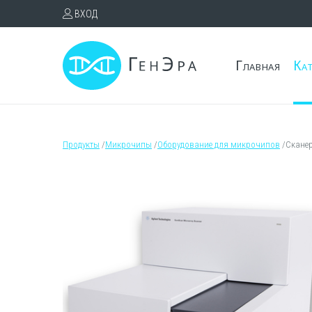
ВХОД
Главная
Ка
Продукты
/
Микрочипы
/
Оборудование для микрочипов
/
Сканер