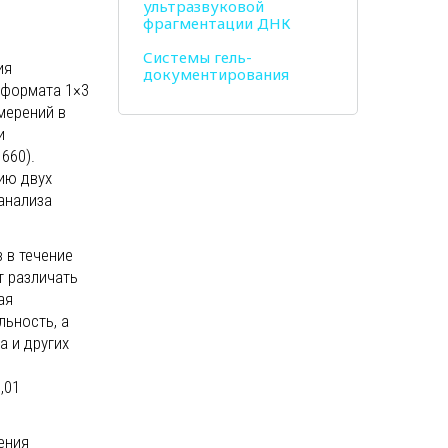
ультразвуковой
фрагментации ДНК
Системы гель-
ия
документирования
 формата 1×3
мерений в
и
 660).
ию двух
анализа
 в течение
т различать
ая
ьность, а
а и других
,01
ения