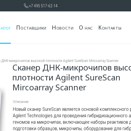
+7 495 517-62-14
талог
Поставщики
Новости
О нас
Контакты
 ДНК-микрочипов высокой плотности Agilent SureScan Mircoarray Scanner
Сканер ДНК-микрочипов выс
плотности Agilent SureScan
Mircoarray Scanner
Описание
Новый сканер SureScan является основой комплексного
Agilent Technologies для проведения гибридизационного 
геномов на микрочипах, включающее наборы реактивов 
подготовки образцов, микрочипы, оборудование для гиб