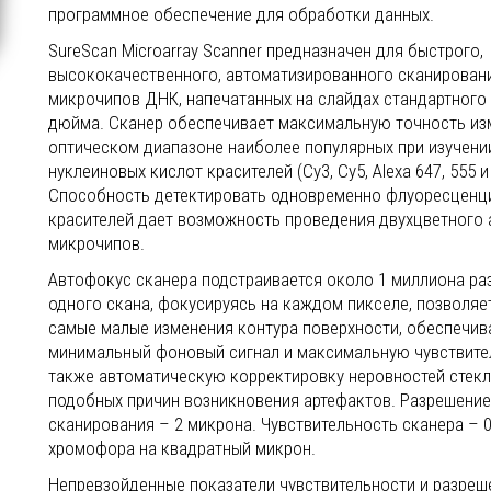
программное обеспечение для обработки данных.
SureScan Microarray Scanner предназначен для быстрого,
высококачественного, автоматизированного сканирован
микрочипов ДНК, напечатанных на слайдах стандартного
дюйма. Сканер обеспечивает максимальную точность из
оптическом диапазоне наиболее популярных при изучени
нуклеиновых кислот красителей (Cy3, Cy5, Alexa 647, 555 и
Способность детектировать одновременно флуоресценц
красителей дает возможность проведения двухцветного 
микрочипов.
Автофокус сканера подстраивается около 1 миллиона раз
одного скана, фокусируясь на каждом пикселе, позволяе
самые малые изменения контура поверхности, обеспечив
минимальный фоновый сигнал и максимальную чувствител
также автоматическую корректировку неровностей стекл
подобных причин возникновения артефактов. Разрешение
сканирования – 2 микрона. Чувствительность сканера – 0
хромофора на квадратный микрон.
Непревзойденные показатели чувствительности и разреш