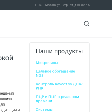
119501, Москва, ул. Веерная, д.40 корп.5
Наши продукты
окой
Микрочипы
Целевое обогащение
NGS
Контроль качества ДНК/
РНК
 решения
ПЦР и ПЦР в реальном
анализа
времени
для
Системы
ридизации и